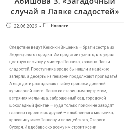
Абишова З. «Загадочный
случай в Лавке сладостей»
22.06.2026
Новости
Следствие ведут Кексик и Вишенка — брат и сестра из
Леденцового городка. Им предстоит узнать, кто украл
цветную посыпку у мистера Пончика, хозяина Лавки
сладостей. Преступника вроде бы нашли и надёжно
заперли, а десерты из пекарни продолжают пропадать!
А ещё дети разгадывают тайну пропажи древней
кулинарной книги. Лавка со старинным портретом,
ветряная мельница, заброшенный сад, городской
шоколадный фонтан — куда только поиски не заводят
главных героев и их друзей — влюблённого мельника,
красавицу мисс Павлову и полицейского, Старого
Сухаря. И вдобавок ко всему им строит козни