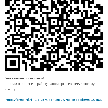
Уважаемые посетители!
Просим Вас оценить работу нашей организации, используя
ссылку:
https://forms.mkrf.ru/e/2579/xTPLeBU7/?ap_orgcode=030221530