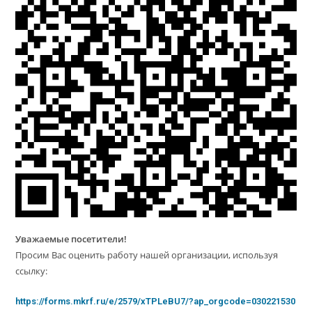
Уважаемые посетители!
Просим Вас оценить работу нашей организации, используя
ссылку:
https://forms.mkrf.ru/e/2579/xTPLeBU7/?ap_orgcode=030221530