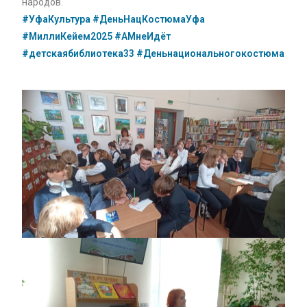
народов.
#УфаКультура
#ДеньНацКостюмаУфа
#МиллиКейем2025
#АМнеИдёт
#детскаябиблиотека33
#Деньнациональногокостюма