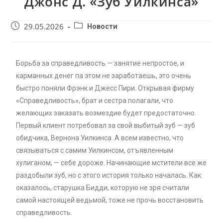
Джонс Д. «Зуб Уилкинса»
29.05.2026
Новости
Борьба за справедливость — занятие непростое, и
карманных денег па этом не заработаешь, это очень
быстро поняли Фрэнк и Джесс Пири. Открывая фирму
«Справедливость», брат и сестра полагали, что
желающих заказать возмездие будет предостаточно.
Первый клиент потребовал за свой выбитый зуб — зуб
обидчика, Вернона Уилкинса. А всем известно, что
связываться с самим Уилкинсом, отъявленным
хулиганом, — себе дороже. Начинающие мстители все же
раздобыли зуб, но с этого история только началась. Как
оказалось, старушка Бидди, которую не зря считали
самой настоящей ведьмой, тоже не прочь восстановить
справедливость.