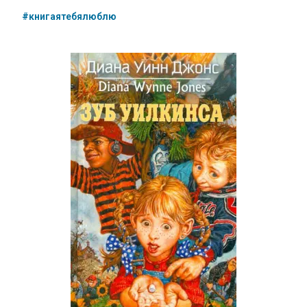
#книгаятебялюблю