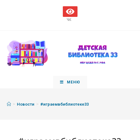
МЕНЮ
>
>
Новости
#играемвбиблиотеке33