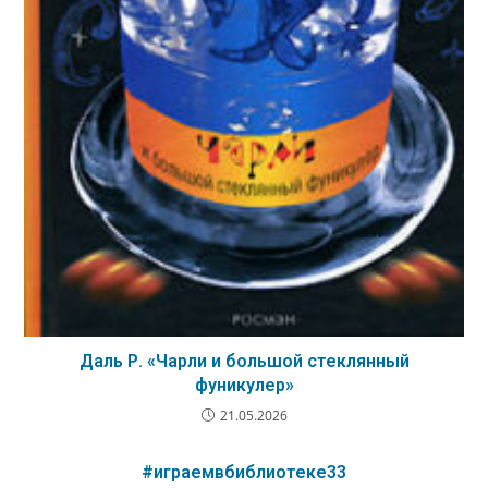
Даль Р. «Чарли и большой стеклянный
фуникулер»
21.05.2026
#играемвбиблиотеке33