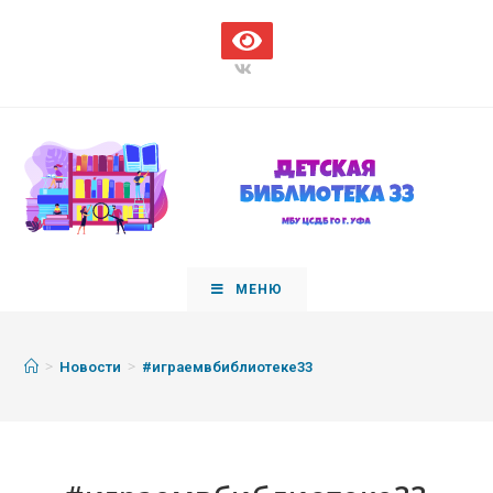
МЕНЮ
>
>
Новости
#играемвбиблиотеке33