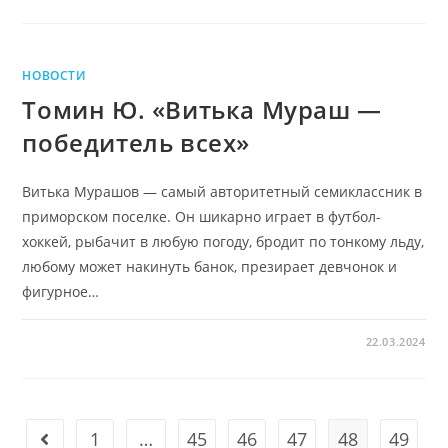
НОВОСТИ
Томин Ю. «Витька Мураш —
победитель всех»
Витька Мурашов — самый авторитетный семиклассник в
приморском поселке. Он шикарно играет в футбол-
хоккей, рыбачит в любую погоду, бродит по тонкому льду,
любому может накинуть банок, презирает девчонок и
фигурное…
22.03.2024
1
…
45
46
47
48
49
Go to the previous page