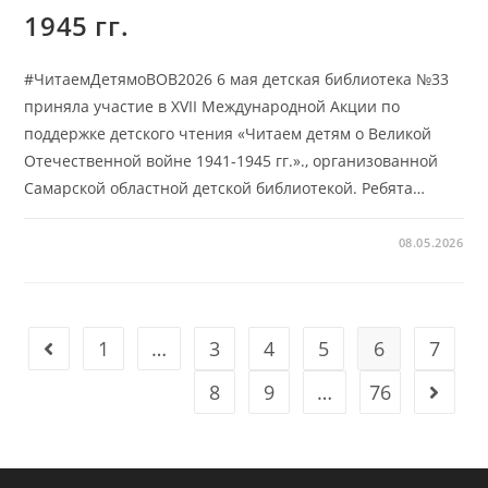
1945 гг.
#ЧитаемДетямоВОВ2026 6 мая детская библиотека №33
приняла участие в XVII Международной Акции по
поддержке детского чтения «Читаем детям о Великой
Отечественной войне 1941-1945 гг.»., организованной
Самарской областной детской библиотекой. Ребята…
08.05.2026
1
…
3
4
5
6
7
Go to the previous page
8
9
…
76
Go to t