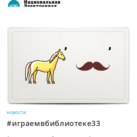
НОВОСТИ
#играемвбиблиотеке33