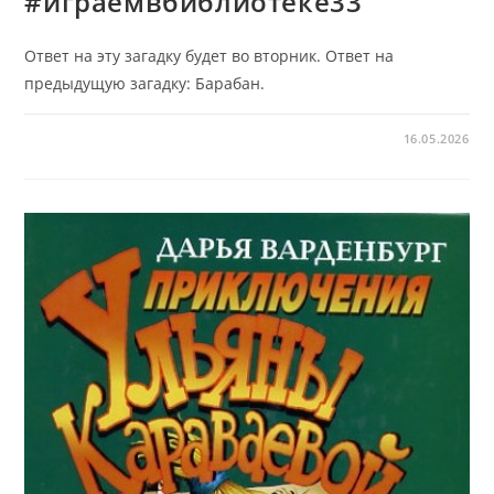
#играемвбиблиотеке33
Ответ на эту загадку будет во вторник. Ответ на
предыдущую загадку: Барабан.
16.05.2026